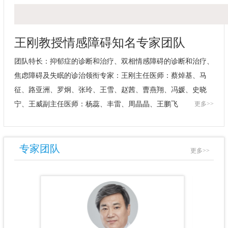
王刚教授情感障碍知名专家团队
团队特长：抑郁症的诊断和治疗、双相
情感障碍
的诊断和治疗、
焦虑障碍及失眠的诊治领衔专家：
王刚
主任医师：
蔡焯基
、
马
征
、
路亚洲
、
罗炯
、
张玲
、
王雪
、
赵茜
、
曹燕翔
、
冯媛
、
史晓
宁
、
王威
副主任医师：
杨蕊
、
丰雷
、
周晶晶
、
王鹏飞
更多>>
专家团队
更多>>