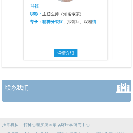
马征
路亚
职称：
主任医师（知名专家）
职称：
障碍
的诊治
专长：
精神分裂症
、抑郁症、双相
情感障碍
、焦虑症、
专长：
详情介绍
联系我们
挂靠机构 :
精神心理疾病国家临床医学研究中心