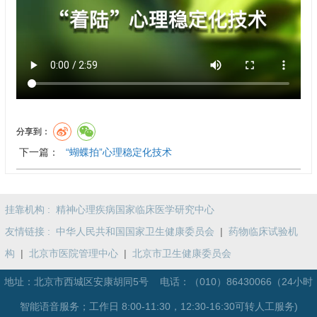
分享到：
下一篇：
“蝴蝶拍”心理稳定化技术
挂靠机构 :
精神心理疾病国家临床医学研究中心
友情链接 :
中华人民共和国国家卫生健康委员会
|
药物临床试验机
构
|
北京市医院管理中心
|
北京市卫生健康委员会
地址：北京市西城区安康胡同5号 电话：
（010）86430066（24小时
智能语音服务；工作日 8:00-11:30，12:30-16:30可转人工服务)