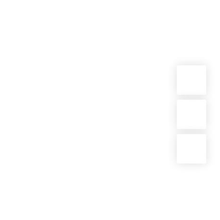
朱辉
卜力
职称：
主任医师
职称：
副主任医师
专长：
精神分裂症
、抑郁症等精神科常
专长：
擅长老年期常
见疾病，特别是
老年精神科
、器质性精
治，痴呆的诊疗与研
神病、精神科急症的…
会诊等。
详情介绍
详情