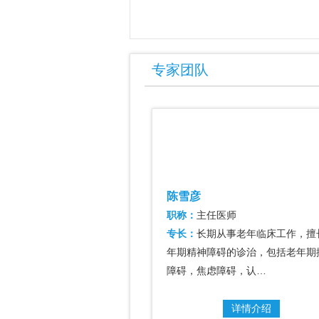
专家团队
陈雪彦
任莉
职称：
主任医师
职称：
主任医师
专长：
长期从事老年临床工作，擅长老
专长：
各类老年期精
年期精神障碍的诊治，包括老年期抑郁
老年抑郁障碍，焦虑
障碍，焦虑障碍，认…
呆。
详情介绍
详情介