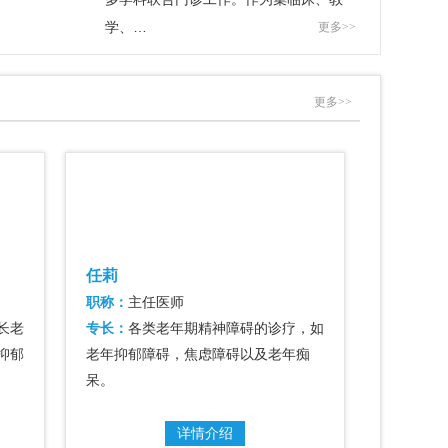
学、…
更多>>
更多>>
郭城伟
职称：
副主任医师
神障碍的诊疗，如
专长：
老年期常见精神障碍，包括：老
障碍以及老年痴
年抑郁障碍、焦虑障碍、情绪障碍、睡
眠障碍、阿尔茨海默…
绍
详情介绍