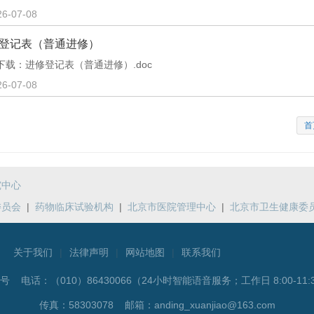
26-07-08
登记表（普通进修）
下载：进修登记表（普通进修）.doc
26-07-08
首
究中心
委员会
|
药物临床试验机构
|
北京市医院管理中心
|
北京市卫生健康委
关于我们
|
法律声明
|
网站地图
|
联系我们
5号 电话：
（010）86430066（24小时智能语音服务；工作日 8:00-11:3
传真：58303078 邮箱：anding_xuanjiao@163.com