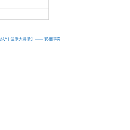
起听 | 健康大讲堂】—— 双相障碍
员会
0，12:30-16:30可转人工服务)
医院 技术支持：