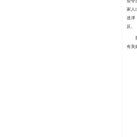
会令
家人
迷津
反。
有美