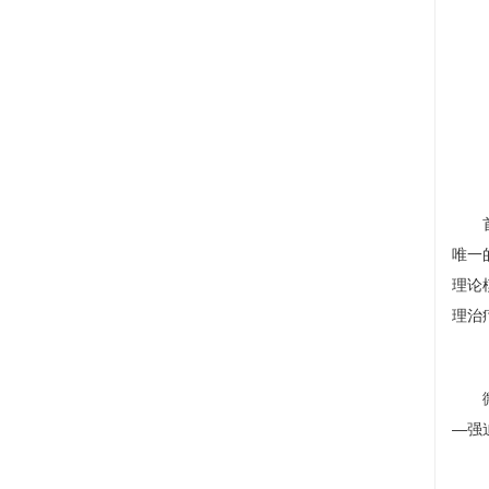
唯一
理论
理治
—强