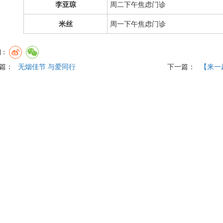
李亚琼
周二下午焦虑门诊
米丝
周一下午焦虑门诊
到：
篇：
无烟佳节 与爱同行
下一篇：
【来一
究中心
委员会
|
药物临床试验机构
|
北京市医院管理中心
|
北京市卫生健康委
关于我们
|
法律声明
|
网站地图
|
联系我们
5号 电话：
（010）86430066（24小时智能语音服务；工作日 8:00-11:3
传真：58303078 邮箱：anding_xuanjiao@163.com
公网安备110402450043号 版权所有：首都医科大学附属北京安定