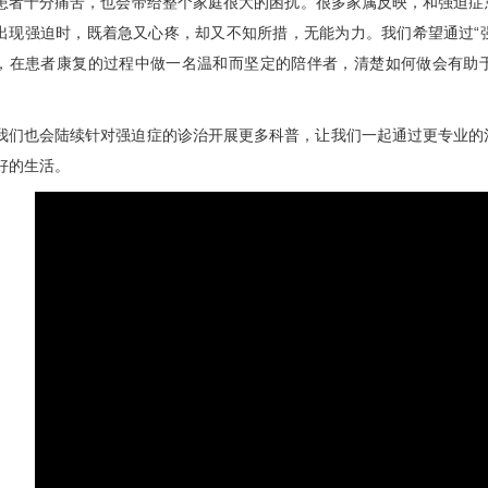
患者十分痛苦，也会带给整个家庭很大的困扰。很多家属反映，和强迫症
出现强迫时，既着急又心疼，却又不知所措，无能为力。我们希望通过“强
，在患者康复的过程中做一名温和而坚定的陪伴者，清楚如何做会有助
我们也会陆续针对强迫症的诊治开展更多科普，让我们一起通过更专业的
好的生活。