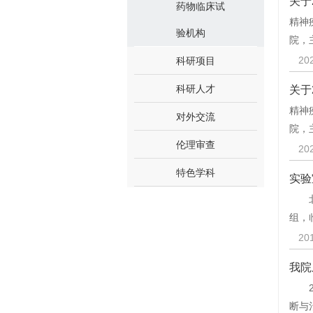
关于
药物临床试
精神
验机构
院，
20
科研项目
科研人才
关于
精神
对外交流
院，
伦理审查
20
特色学科
实验
北京
组，
20
我院
20
断与