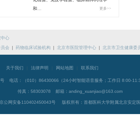
和…
更多>>
究中心
委员会
|
药物临床试验机构
|
北京市医院管理中心
|
北京市卫生健康委
关于我们
|
法律声明
|
网站地图
|
联系我们
5号 电话：
（010）86430066（24小时智能语音服务；工作日 8:00-11:3
传真：58303078 邮箱：anding_xuanjiao@163.com
公网安备110402450043号 版权所有：首都医科大学附属北京安定