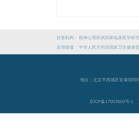
挂靠机构 :
精神心理疾病国家临床医学研
友情链接 :
中华人民共和国国家卫生健康
地址：北京市西城区安康胡同
京ICP备17003600号-1
京