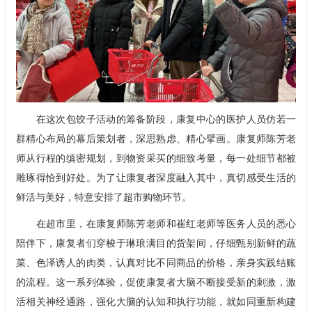
在这次包饺子活动的筹备阶段，
康复中心
的医护人员仿若一
群精心布局的幕后策划者，深思熟虑、精心擘画。康复师陈芳老
师从行程的缜密规划，到物资采买的细致考量，每一处细节都被
雕琢得恰到好处。为了让康复者深度融入其中，真切感受生活的
鲜活与美好，特意安排了超市购物环节。
在超市里，在康复师陈芳老师和崔红老师等医务人员的悉心
陪伴下，康复者们穿梭于琳琅满目的货架间，仔细甄别新鲜的蔬
菜、色泽诱人的肉类，认真对比不同商品的价格，亲身实践结账
的流程。这一系列体验，促使康复者大脑不断接受新的刺激，激
活相关神经通路，强化大脑的认知和执行功能，就如同重新构建