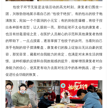
包饺子环节无疑是这场活动的高光时刻。康复者们围坐一
团，兴致勃勃地展示着自己的 “包饺子绝技”。有的包出的饺子饱
满敦实，宛如一个个圆润的小元宝；有的则创意爆棚，将饺子捏
出各种新奇造型，让人眼前一亮。那些起初不太会包的康复者，
也没有丝毫退缩之意，在医护人员耐心的示范和其他康复者热情
的帮助下，一点点摸索，逐渐掌握了包饺子的诀窍。当看到自己
亲手包制的饺子摆满餐盘，康复者们的脸上绽放出无比自豪的笑
容，那笑容里，藏着对自我能力的肯定，也满是对未来生活的憧
憬。这种积极的反馈和自我效能感的提升，能够增强康复者对自
身能力的信心，使其更有动力去面对生活中的各种挑战，进一步
促进社会功能的恢复 。