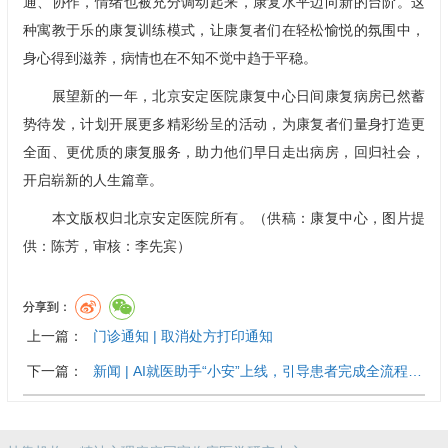
通、协作，情绪也被充分调动起来，康复水平迈向新的台阶。这
种寓教于乐的康复训练模式，让康复者们在轻松愉悦的氛围中，
身心得到滋养，病情也在不知不觉中趋于平稳。
展望新的一年，北京安定医院
康复中心
日间康复病房已然蓄
势待发，计划开展更多精彩纷呈的活动，为康复者们量身打造更
全面、更优质的康复服务，助力他们早日走出病房，回归社会，
开启崭新的人生篇章。
本文版权归北京安定医院所有。（供稿：
康复中心
，图片提
供：陈芳，审核：
李先宾
）
分享到：
上一篇：
门诊通知 | 取消处方打印通知
下一篇：
新闻 | AI就医助手“小安”上线，引导患者完成全流程…