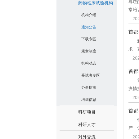
尊敬
药物临床试验机构
常培
机构介绍
20
通知公告
首都
下载专区
新版
求，
规章制度
20
机构动态
首都
受试者专区
首都
办事指南
疫情
20
培训信息
首都
科研项目
针对
科研人才
产，
对外交流
20