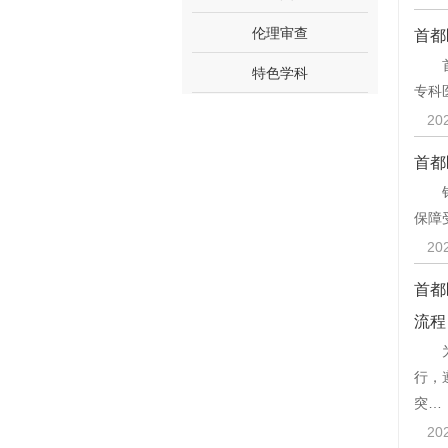
伦理审查
首都
首都
特色学科
专科
20
首都
针对
保障
20
首都
流程
为配
行，
突…
20