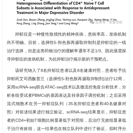
抑郁症是一种慢性致残性的精神疾病，患病率高，发病机制
尚不明确。目前，选择性5-羟色胺再摄取抑制剂是抑郁症的一线
治疗选择，但是这类药物治疗的缓解率通常不足1/3。因此亟需探
寻抑郁症的发病机制，为抗抑郁治疗揭示新的干预靶点。
该研究纳入了8名抑郁症患者以及8名健康对照，患者给予抗
抑郁药艾司西酞普兰（选择性5-羟色胺再摄取抑制剂)治疗12周，
采用scRNA-seq联合ATAC-seq技术以及微流控免疫分析技术，分
析各组受试者PBMCs的基因表达及转录因子调控机制；之后采用
流式细胞术在另一抑郁症队列（35名抑郁症患者和40名健康对
照）对前述结果进行独立验证。scRNA-seq结果显示，抑郁症患
者的CD4+初始T细胞比例显著低于对照组，且治疗无效组显著低
于治疗有效组，这一结果也在独立队列中进行了验证。拟时序分