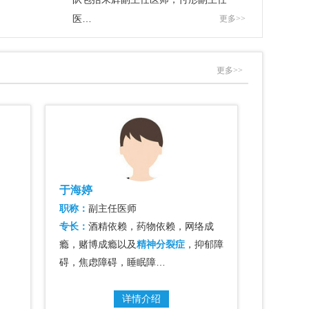
医…
更多>>
更多>>
于海婷
祁娜
职称：
副主任医师
职称：
副
专长：
酒精依赖，药物依赖，网络成
专长：
物
瘾，赌博成瘾以及
精神分裂症
，抑郁障
疾病；抑
碍，焦虑障碍，睡眠障…
碍、
精神
详情介绍