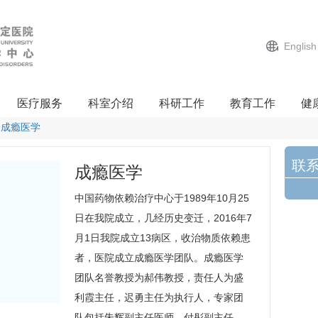
English
医疗服务
科室介绍
科研工作
教育工作
健
成瘾医学
联
成瘾医学
中国药物依赖治疗中心于1989年10月25
日在我院成立，几经历史变迁，2016年7
月1日我院成立13病区，收治物质依赖患
者，医院成立
成瘾医学
团队。
成瘾医学
团队名誉教授为郝伟教授，责任人为
盛
利霞
主任，
迟勇
主任为执行人，
专家团
队
包括
朱辉
副主任医师，
付彤
副主任