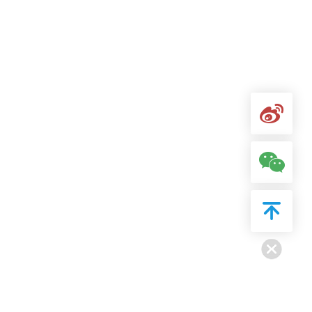
邢笑萌
主任医师
职称：
副主任医师
质成瘾、行为成瘾、成瘾共患
专长：
从事成瘾相关障碍、抑郁症
郁症、双相
情感障碍
、焦虑障
相
情感障碍
等精神疾病诊疗，接诊
分裂症
、强…
14-65岁。
详情介绍
详情介绍