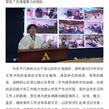
塑造了充满凝聚力的团队。
马舍予只身前往位于深山区的大地港村，那时被2023年洪水
灾害冲毁的道路还没有完全修缮，满是碎石的道路、漆黑的隧
道、寂静的山谷曾让她心生畏惧；作为城里来的年轻姑娘，自身
的适应能力和工作能力也曾让村里产生过怀疑。面对这些生活和
工作上的困难，责任感与使命感驱动她迎难而上。征地、搬迁、
盖房、修路每件工作没有容易可言；山区防洪忙起来没日没夜；