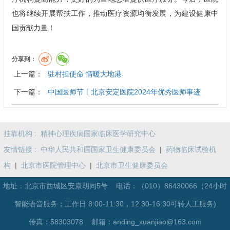
也将继续开展帮扶工作，推动医疗资源均衡发展，为建设健康中
国贡献力量！
分享到：
上一篇：
驻村担使命 情暖大地港
下一篇：
中国医师节丨北京安定医院2024年优秀医师事迹
挂靠机构 :
精神心理疾病国家临床医学研究中心
友情链接 :
中华人民共和国国家卫生健康委员会
|
药物临床试验机
构
|
北京市医院管理中心
|
北京市卫生健康委员会
地址：北京市西城区安康胡同5号 电话：
（010）86430066（24小时
智能语音服务；工作日 8:00-11:30，12:30-16:30可转人工服务)
传真：58303078 邮箱：anding_xuanjiao@163.com