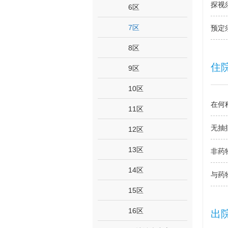
探视
6区
7区
预定
8区
住
9区
10区
在何
11区
无抽
12区
13区
非药
14区
与药
15区
16区
出