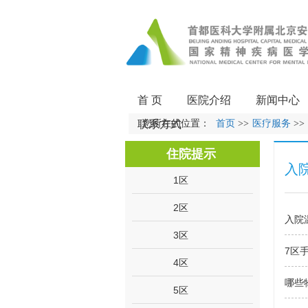
首 页
医院介绍
新闻中心
联系方式
您所在的位置：
首页
>>
医疗服务
>>
住院提示
入
1区
2区
入院
3区
7区
4区
哪些
5区