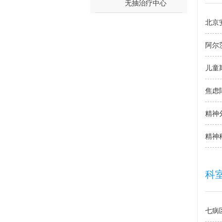
无抽治疗中心
北京
阿尔
儿童
焦虑
精神
精神
科
七病