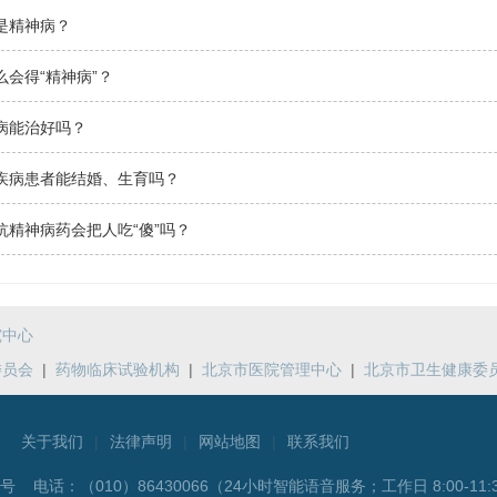
是精神病？
么会得“精神病”？
病能治好吗？
疾病患者能结婚、生育吗？
抗精神病药会把人吃“傻”吗？
究中心
委员会
|
药物临床试验机构
|
北京市医院管理中心
|
北京市卫生健康委
关于我们
|
法律声明
|
网站地图
|
联系我们
5号 电话：
（010）86430066（24小时智能语音服务；工作日 8:00-11:3