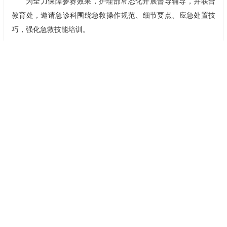
为全力保障参赛效果，护理部常态化开展督导辅导，并联合
教育处，邀请
急诊
科围绕急救操作规范、细节要点、应急处置技
巧，强化急救技能培训。
“这份荣誉不仅是个人的收获，更是医院团队共同努力的成
果。”邵荣华赛后说道，“获奖是鼓励，更是责任与动力。”
未来，我院将把赛事筹备作为锤炼护理队伍、提升护理能力
的契机，加强对护理人才的培养，提升护理服务的规范化、专业
化水平。
分享到：
上一篇：
安医新闻 | 我院持续提升职工食堂用餐体验
下一篇：
安医新闻 | 赋能护士 守护生命 我院举办“5·12国际
护…