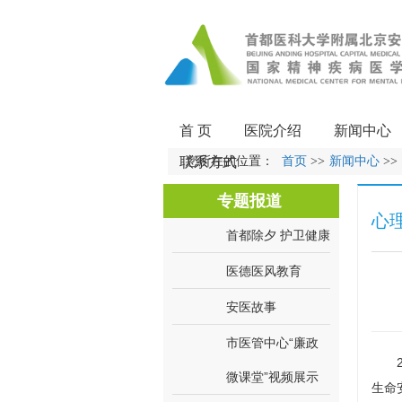
首 页
医院介绍
新闻中心
联系方式
您所在的位置：
首页
>>
新闻中心
>>
专题报道
心
首都除夕 护卫健康
医德医风教育
安医故事
市医管中心“廉政
20
微课堂”视频展示
生命