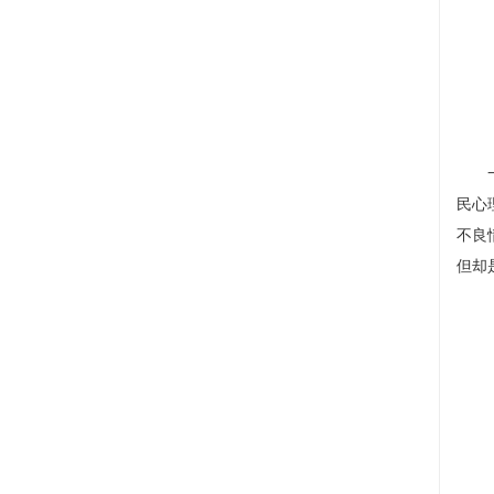
一周
民心
不良
但却