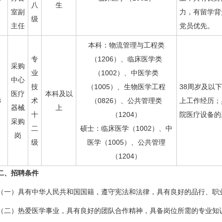
八
生
室副
力，有留学背
级
主任
党员优先。
本科：物流管理与工程类
专
（1206）、临床医学类
采购
业
（1002）、中医学类
中心
技
（1005）、生物医学工程
38周岁及以
医疗
本科及以
3
术
（0826）、公共管理类
上工作经历；
器械
上
十
（1204）
院医疗设备的
采购
二
硕士：临床医学（1002）、中
岗
级
医学（1005）、公共管理
（1204）
二、招聘条件
（一）具有中华人民共和国国籍，遵守宪法和法律，具有良好的品行、职
（二）热爱医学事业，具有良好的团队合作精神，具备岗位所需的专业知