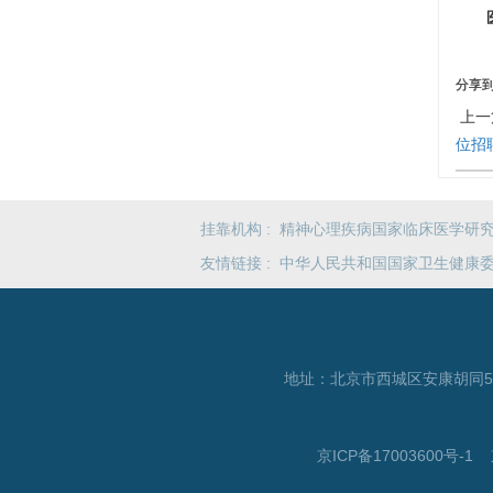
分享
上一
位招
挂靠机构 :
精神心理疾病国家临床医学研
友情链接 :
中华人民共和国国家卫生健康
地址：北京市西城区安康胡同
京ICP备17003600号-1
京