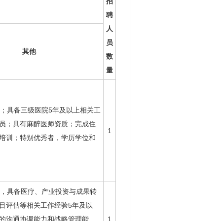
招
聘
人
员
其他
数
量
下；具备三级医院5年及以上相关工
员；具有麻醉医师资质；完成住
1
培训；特别优秀者，学历学位和
下，具备医疗、产业投资与成果转
目评估等相关工作经验5年及以
的沟通协调能力和战略管理能
1