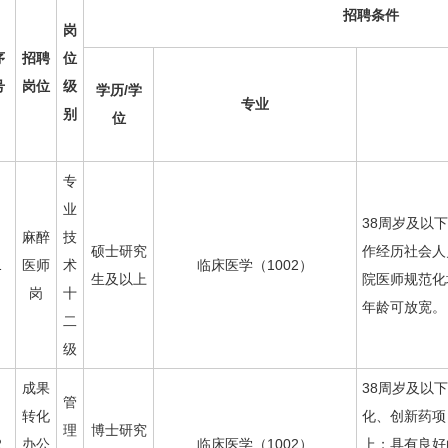
招聘条件
岗
序
招聘
位
号
岗位
级
学历/学
专业
别
位
专
业
38周岁及以
麻醉
技
硕士研究
作经历社会人
1
医师
术
临床医学（1002）
生及以上
院医师规范化
岗
十
年龄可放宽。
二
级
成果
38周岁及以
管
转化
化、创新药项
理
博士研究
2
办公
临床医学（1002）
上；具有良好