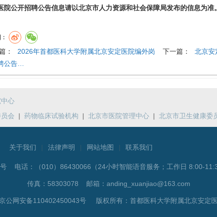
医院公开招聘公告信息请以北京市人力资源和社会保障局发布的信息为准
到：
篇：
2026年首都医科大学附属北京安定医院编外岗
下一篇：
北京安
聘公告…
究中心
委员会
|
药物临床试验机构
|
北京市医院管理中心
|
北京市卫生健康委
关于我们
|
法律声明
|
网站地图
|
联系我们
5号 电话：
（010）86430066（24小时智能语音服务；工作日 8:00-11:3
传真：58303078 邮箱：anding_xuanjiao@163.com
公网安备110402450043号 版权所有：首都医科大学附属北京安定