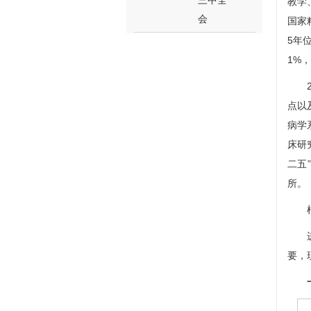
三中全
教学
会
国家
5年
1%
点以
病学
床研
二五
所。
要，