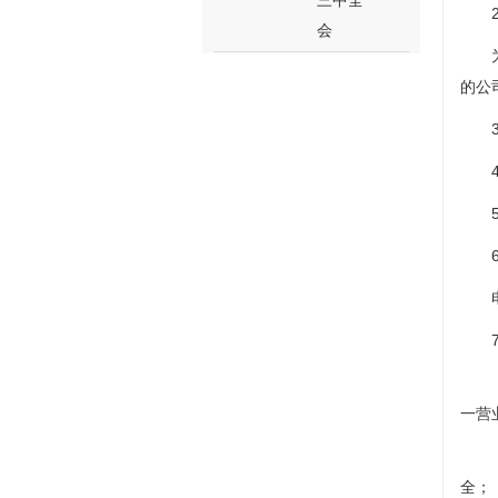
三中全
会
的公
一营
全；