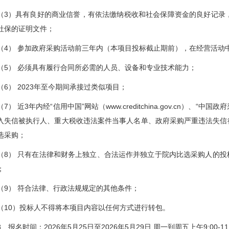
（3）具有良好的商业信誉，有依法缴纳税收和社会保障资金的良好记录
社保的证明文件；
（4） 参加政府采购活动前三年内（本项目投标截止期前），在经营活动
（5） 必须具有履行合同所必需的人员、设备和专业技术能力；
（6） 2023年至今期间承接过类似项目；
（7） 近3年内经“信用中国”网站（www.creditchina.gov.cn）、“中国政府
入失信被执行人、重大税收违法案件当事人名单、政府采购严重违法失信
选采购；
（8） 只有在法律和财务上独立、合法运作并独立于院内比选采购人的
；
（9） 符合法律、行政法规规定的其他条件；
（10）投标人不得将本项目内容以任何方式进行转包。
8、报名时间：2026年5月25日至2026年5月29日,周一到周五上午9:00-11:0