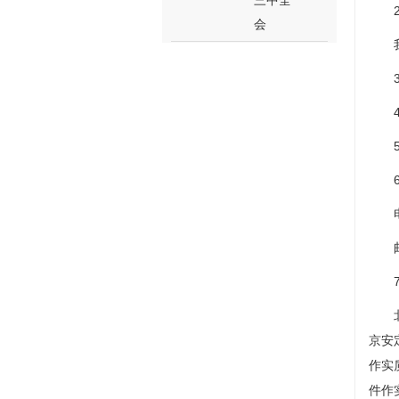
三中全
会
京安
作实
件作