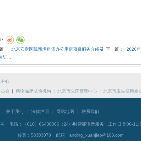
到：
篇：
北京安定医院新增租赁办公用房项目服务介绍及
下一篇：
202
调研…
究中心
委员会
|
药物临床试验机构
|
北京市医院管理中心
|
北京市卫生健康委
关于我们
|
法律声明
|
网站地图
|
联系我们
5号 电话：
（010）86430066（24小时智能语音服务；工作日 8:00-11:3
传真：58303078 邮箱：anding_xuanjiao@163.com