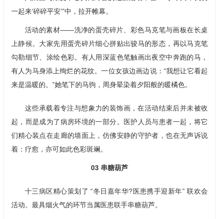
一起来‘碎碎平安’”中，拉开帷幕。
活动的素材——洗净的蛋壳碎片、彩色马克笔与画板在长桌
上静候。大家先用蛋壳碎片细心拼贴出骏马的形态，再以马克笔
勾勒细节、涂绘色彩。有人用深蓝色笔触画出夜空中奔跑的马，
有人为马身添上绚烂的花纹。一位女孩边画边说：“我想让它看起
来是温暖的。”她笔下的马驹，周身晕染着夕阳般的暖橘色。
这些承载着专注与想象力的装饰画，在活动结束后并未被收
起，而是成为了病房环境的一部分。医护人员与患者一起，将它
们精心装点在走廊的墙面上，仿佛安静的守护者，也在无声诉说
着：疗愈，亦可如此色彩斑斓。
03
串糖葫芦
十三病区精心策划了 “冬日嘉年华?医患携手迎新年” 联欢会
活动。最具烟火气的环节当属医患联手串糖葫芦。