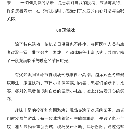
来”……一句句真挚的话语，是患者对自我的接纳、鼓励与期待。
许多患者表示，在书写祝福时，感受到了久违的内心对话与自我
关怀。
06
玩游戏
除了特色活动，传统节日项目也不能少。各区医护人员与患
者欢聚一堂，通过歌声、游戏、互动体验等丰富形式，共同定格
了一段充满欢乐与暖意的节日时光。
有奖知识问答环节将现场气氛推向小高潮。题库涵盖冬季健
康养生、康复技巧、节日小常识等实用内容，患者们踊跃举手抢
答。答对的患者领取到自己的健康小礼品，脸上洋溢着开心的笑
容。
趣味十足的投壶和套圈游戏让现场充满了欢乐的氛围。患者
们依次参与游戏，每一次成功都能引来阵阵喝彩，失败了也不气
馁，相互鼓励着重新尝试。现场笑声不断、其乐融融。通过这些