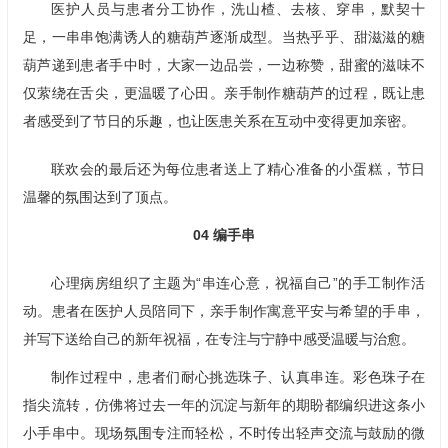
医护人员与患者分工协作，洗山楂、去核、穿串，默契十
足，一串串饱满诱人的糖葫芦逐渐成型。当热乎乎、甜滋滋的糖
葫芦递到患者手中时，大家一边品尝，一边称赞，甜蜜的滋味不
仅萦绕在舌尖，更温暖了心田。亲手制作糖葫芦的过程，既让患
者感受到了节日的乐趣，也让医患关系在互动中变得更加亲密。
联欢会的最后还为每位患者送上了精心准备的小蛋糕，节日
温馨的氛围达到了顶点。
04
编手串
心理病房组织了主题为“串连心意，祝福自己”的手工制作活
动。患者在医护人员陪同下，亲手制作寓意平安与希望的手串，
并写下送给自己的新年祝福，在专注与宁静中感受温暖与治愈。
制作过程中，患者们耐心挑选珠子、认真串连。彩色珠子在
指尖流转，仿佛将过去一年的沉淀与新年的期盼都编织进这条小
小手串中。现场氛围专注而轻松，不时传出轻声交流与鼓励的微