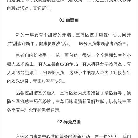
的联欢活动，喜迎新年。
01
画糖画
新的一年要有个甜蜜的开端，三病区携手
康复中心
共同开
展“甜蜜迎新年，健康贺新岁”活动——医务人员带领患者画糖画。
患者们纷纷动手，一笔一画勾勒，很快一个个栩栩如生的小
糖人逐渐诞生。有人品尝自己的作品，有人将其分享给病友，有
人则送给照顾自己的医护人员，这些小小的糖人成为了迎接新年
的欢乐源泉，带来甜蜜与快乐。
品尝过甜蜜蜜的糖人，三病区还为患者准备了清热解毒，预
防冬季流感中药代茶饮，中草药味道清新又解甜腻，以传统中医
冬季养生理念守护患者健康。
02
碎壳成画
六病区与
康复中心
共同筹备的迎新活动，在一句“今天，我们