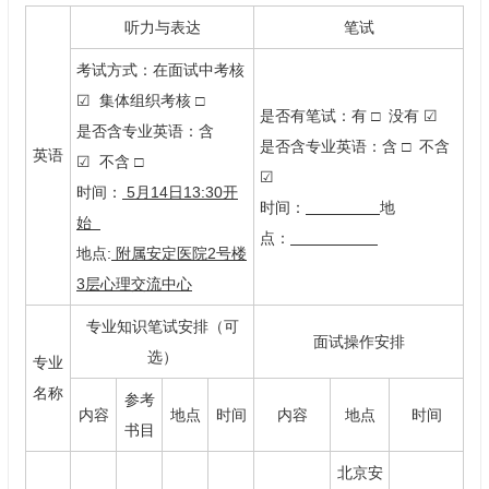
听力与表达
笔试
考试方式：在面试中考核
☑ 集体组织考核 □
是否有笔试：有 □ 没有 ☑
是否含专业英语：含
是否含专业英语：含 □ 不含
英语
☑ 不含 □
☑
时间：
5月14日13:30开
时间：
地
始
点：
地点:
附属安定医院2号楼
3层心理交流中心
专业知识笔试安排（可
面试操作安排
选）
专业
名称
参考
内容
地点
时间
内容
地点
时间
书目
北京安