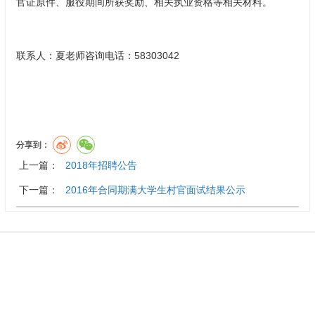
官证原件、服役期间所获奖励、相关执业资格等相关材料。
联系人：夏老师咨询电话：58303042
分享到：
上一篇：
2018年招聘公告
下一篇：
2016年合同期满大学生村官面试结果公示
挂靠机构 :
精神心理疾病国家临床医学研究中心
友情链接 :
中华人民共和国国家卫生健康委员会
|
药物临床试验机
构
|
北京市医院管理中心
|
北京市卫生健康委员会