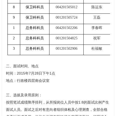
8
保卫科科员
004201505012
陈运东
9
保卫科科员
001201505724
王磊
1
总务科科员
004201502206
李春晖
2
总务科科员
001201504825
祝军
3
总务科科员
001201502906
杜福敏
二、面试时间、地点
时间：2015年7月28日下午1点
地点：行政楼四层南会议室
三、选拔及录用原则：
按照笔试成绩降序排列，从所报岗位人员中按1:8的面试比例产生
面试人员。面试之后对有意向者组织体检及心理测查，全部合格